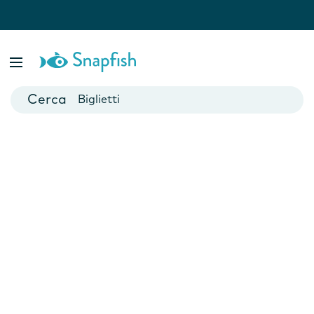
Fotolibri
Poster
Biglietti
Tazze
Fotocalendari