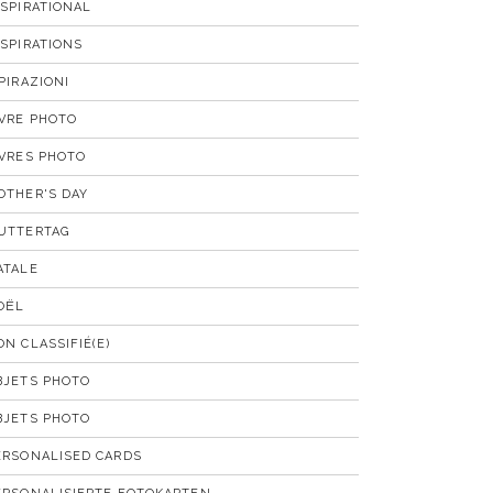
NSPIRATIONAL
NSPIRATIONS
SPIRAZIONI
IVRE PHOTO
IVRES PHOTO
OTHER'S DAY
UTTERTAG
ATALE
OËL
ON CLASSIFIÉ(E)
BJETS PHOTO
BJETS PHOTO
ERSONALISED CARDS