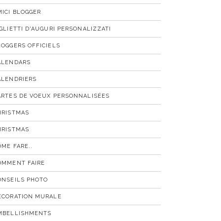
MICI BLOGGER
IGLIETTI D'AUGURI PERSONALIZZATI
LOGGERS OFFICIELS
ALENDARS
ALENDRIERS
ARTES DE VOEUX PERSONNALISÉES
HRISTMAS
HRISTMAS
OME FARE..
OMMENT FAIRE
ONSEILS PHOTO
ÉCORATION MURALE
MBELLISHMENTS