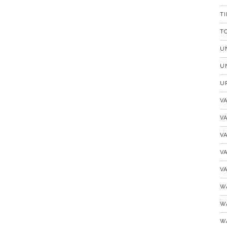
T
T
U
U
U
V
V
V
V
V
W
W
W