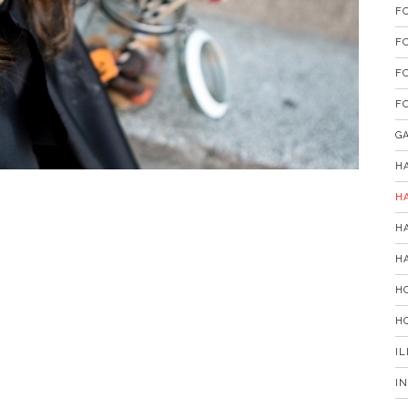
F
F
F
F
G
H
H
H
H
H
H
I
I