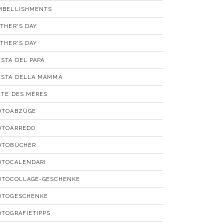
MBELLISHMENTS
ATHER'S DAY
ATHER'S DAY
ESTA DEL PAPÀ
ESTA DELLA MAMMA
ÊTE DES MÈRES
OTOABZÜGE
OTOARREDO
OTOBÜCHER
OTOCALENDARI
OTOCOLLAGE-GESCHENKE
OTOGESCHENKE
OTOGRAFIETIPPS