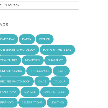
EIHNACHTEN
AGS
DAD'S DAY
DADDY
FATHER
GENERATE A PHOTOBOOK
HAPPY FATHERS DAY
TRAVEL TIPS
NEWBORN
SNAPSHOT
CREATE A CARD
PHOTOCARDS
RECIPE
RECIPES PHOTO BOOK
XMAS
COLOUR
PANORAMA
SEA SIDE
SNAPFISHBLOG
BIRTHDAY
CELEBRATIONS
LIGHTING