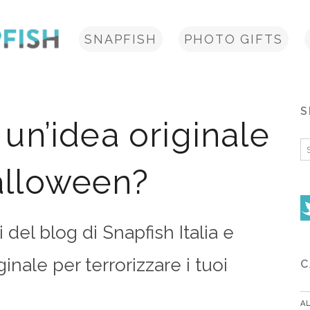
SNAPFISH
PHOTO GIFTS
S
i un’idea originale
S
fo
alloween?
i del blog di Snapfish Italia e
inale per terrorizzare i tuoi
C
A