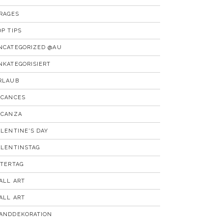
IRAGES
OP TIPS
NCATEGORIZED @AU
NKATEGORISIERT
RLAUB
ACANCES
ACANZA
ALENTINE'S DAY
ALENTINSTAG
ATERTAG
ALL ART
ALL ART
ANDDEKORATION