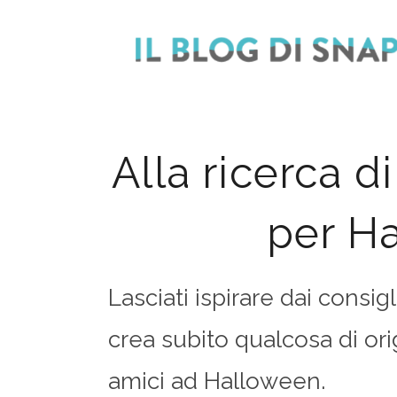
Skip
to
content
Alla ricerca d
per H
Lasciati ispirare dai consigl
crea subito qualcosa di orig
amici ad Halloween.