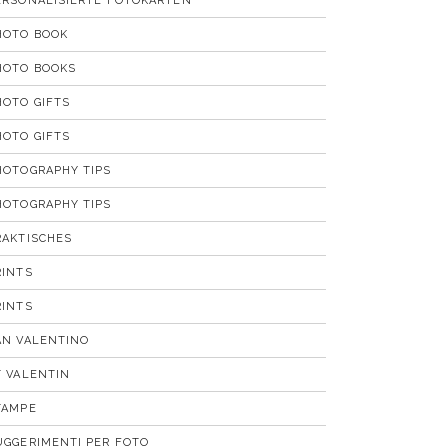
ERSONALISIERTE FOTOKARTEN
HOTO BOOK
HOTO BOOKS
HOTO GIFTS
HOTO GIFTS
HOTOGRAPHY TIPS
HOTOGRAPHY TIPS
RAKTISCHES
RINTS
RINTS
AN VALENTINO
T VALENTIN
TAMPE
UGGERIMENTI PER FOTO