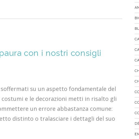
A
B
B
C
C
paura con i nostri consigli
C
C
C
 e soffermati su un aspetto fondamentale del
C
i costumi e le decorazioni metti in risalto gli
C
a commettere un errore abbastanza comune:
C
tto distinto o tralasciare i dettagli del suo
D
E