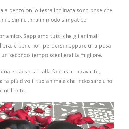
ua a penzoloni o testa inclinata sono pose che
cini e simili… ma in modo simpatico.
ior amico. Sappiamo tutti che gli animali
llora, è bene non perdersi neppure una posa
n un secondo tempo sceglierai la migliore.
na e dai spazio alla fantasia – cravatte,
lla fa più divo il tuo animale che indossare uno
intillante.