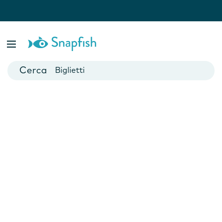
Fotolibri
Poster
Biglietti
Tazze
Fotocalendari