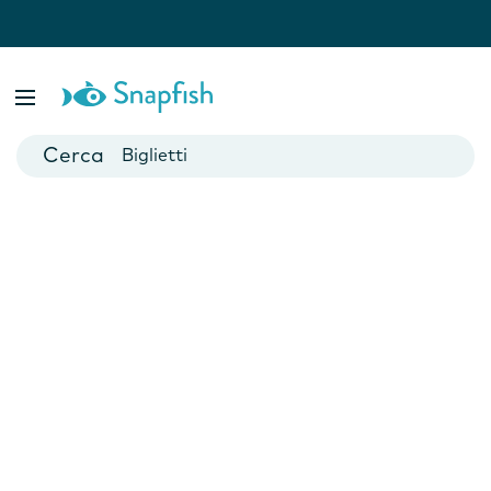
Fotolibri
Poster
Biglietti
Tazze
Fotocalendari