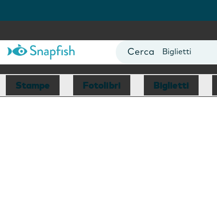
Fotolibri
Poster
Biglietti
Tazze
Fotocalendari
Stampe
Fotolibri
Biglietti