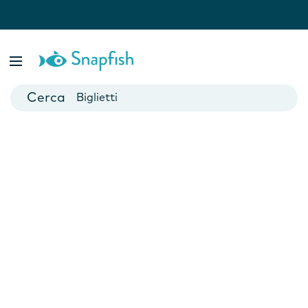
Fotolibri
Poster
Biglietti
Tazze
Fotocalendari