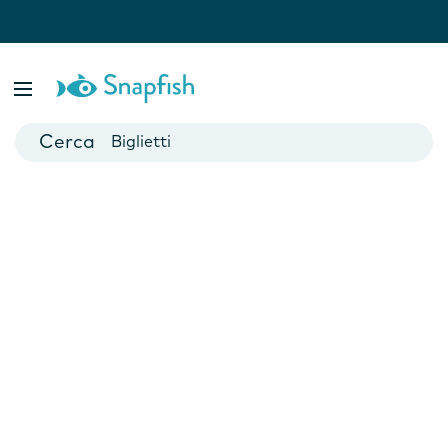
Fotolibri
Poster
Biglietti
Tazze
Fotocalendari