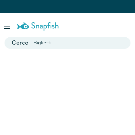
Fotolibri
Poster
Biglietti
Tazze
Fotocalendari