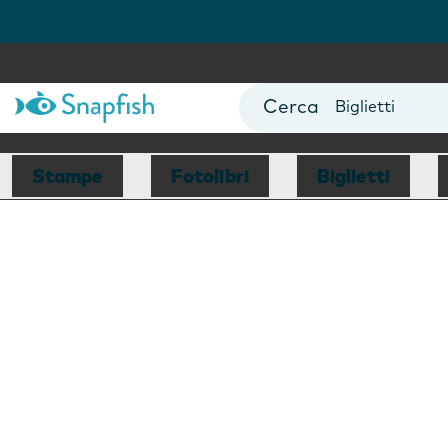
Fotolibri
Poster
Biglietti
Tazze
Fotocalendari
Stampe
Fotolibri
Biglietti