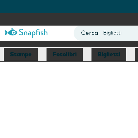
Fotolibri
Poster
Biglietti
Tazze
Fotocalendari
Stampe
Fotolibri
Biglietti