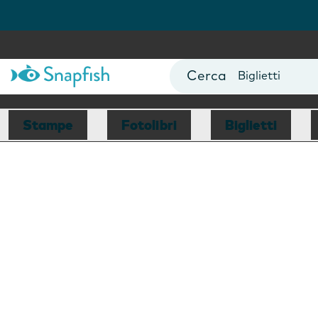
Fotolibri
Poster
Biglietti
Tazze
Fotocalendari
Stampe
Fotolibri
Biglietti