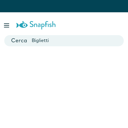
Fotolibri
Poster
Biglietti
Tazze
Fotocalendari