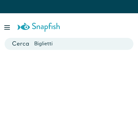
Fotolibri
Poster
Biglietti
Tazze
Fotocalendari