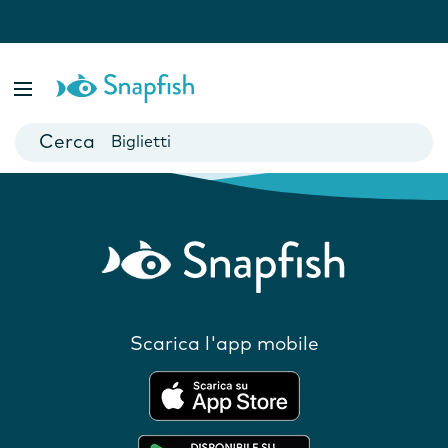
Prodotti consigliati
Fotolibri
Poster
Biglietti
Tazze
Fotocalendari
Scarica l'app mobile