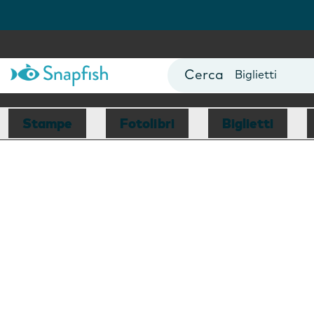
Fotolibri
Poster
Biglietti
Tazze
Fotocalendari
Stampe
Fotolibri
Biglietti