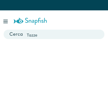
Fotolibri
Poster
Biglietti
Tazze
Fotocalendari