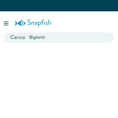
Fotolibri
Poster
Biglietti
Tazze
Fotocalendari