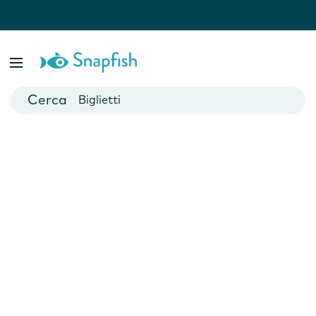
Fotolibri
Poster
Biglietti
Tazze
Fotocalendari