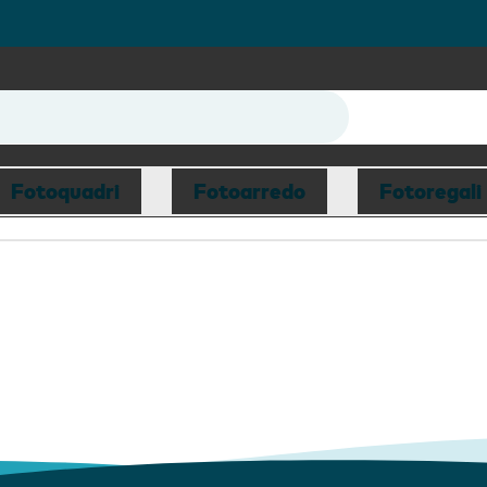
Fotoquadri
Fotoarredo
Fotoregali