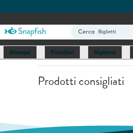
Fotolibri
Poster
Biglietti
Tazze
Fotocalendari
Stampe
Fotolibri
Biglietti
Prodotti consigliati