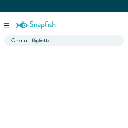
Fotolibri
Poster
Biglietti
Tazze
Fotocalendari